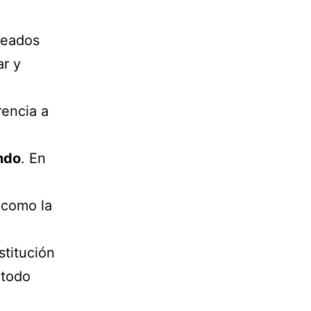
leados
r y
rencia a
ndo
. En
í como la
stitución
 todo