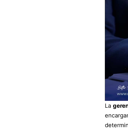
La
gere
encargan
determin