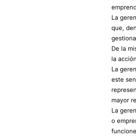
emprend
La geren
que, de
gestiona
De la mi
la acció
La geren
este sen
represen
mayor re
La geren
o empren
funcion