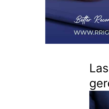
Las
ger