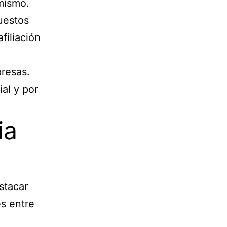
mismo.
puestos
filiación
presas.
al y por
ia
stacar
s entre