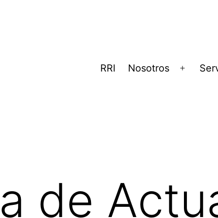
RRI
Nosotros
Ser
Abrir
el
menú
a de Actu