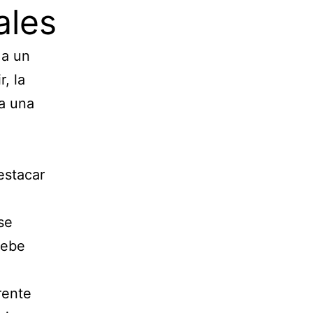
ales
 a un
, la
ta una
estacar
se
debe
rente