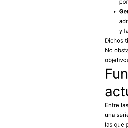
por
Ger
adm
y l
Dichos t
No obsta
objetivo
Fun
act
Entre la
una seri
las que 