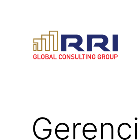
Saltar
al
contenido
RRI
Global
Consulting
Group
Gerenci