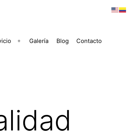
vicio
Galería
Blog
Contacto
Abrir
el
menú
alidad