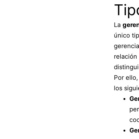
Tip
La
gere
único ti
gerencia
relación
distingui
Por ello
los sigu
Ger
per
coo
Ger