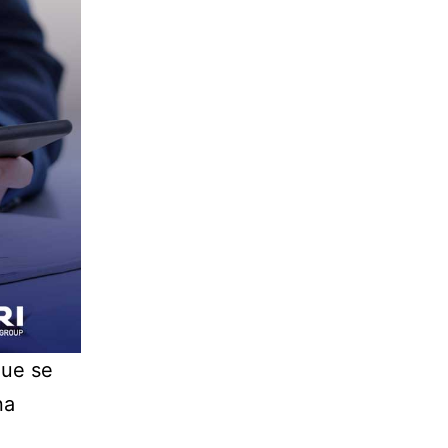
que se
na